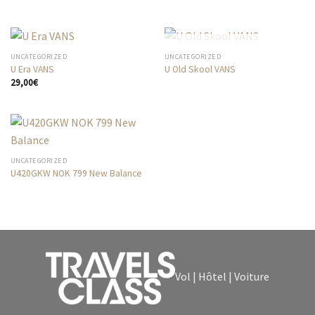
RUPTURE DE STOCK
UNCATEGORIZED
UNCATEGORIZED
U Era VANS
U Old Skool VANS
29,00
€
UNCATEGORIZED
U420GKW NOK 799 New Balance
Vol | Hôtel | Voiture