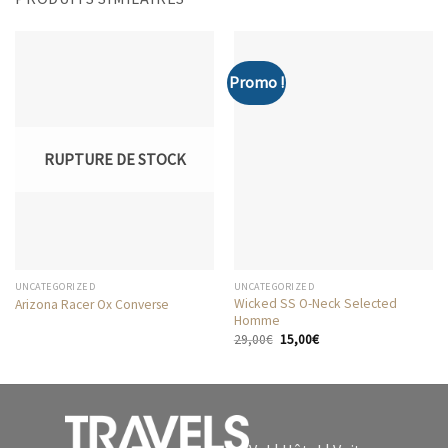
Promo !
RUPTURE DE STOCK
UNCATEGORIZED
UNCATEGORIZED
Wicked SS O-Neck Selected
Arizona Racer Ox Converse
Homme
Le
Le
29,00
€
15,00
€
prix
prix
initial
actuel
était :
est :
29,00€.
15,00€.