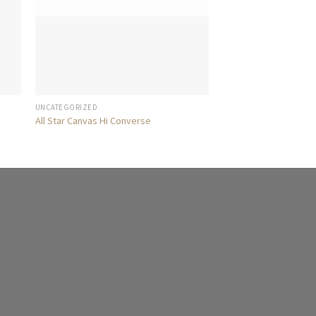
UNCATEGORIZED
UNCATEGORIZED
All Star Canvas Hi Converse
U Era VANS
29,00
€