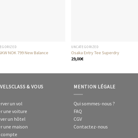
EGORIZED
UNCATEGORIZED
GKW NOK 799 New Balance
Osaka Entry Tee Superdry
29,00
€
VELSCLASS & VOUS
MENTION LÉGALE
rver un vol
Qui sommes-nous ?
r une voiture
FAQ
ver un hôtel
CGV
r une maison
Contactez-nous
 compte