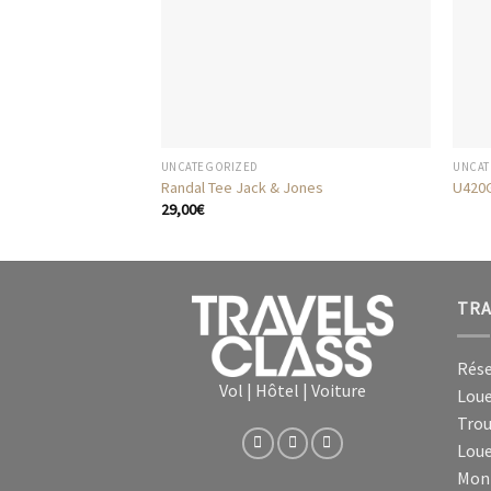
UNCATEGORIZED
UNCAT
Randal Tee Jack & Jones
U420
29,00
€
TRA
Rése
Vol | Hôtel | Voiture
Loue
Trou
Loue
Mon