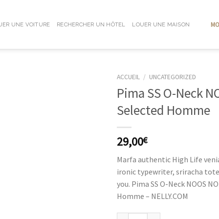
MO
UER UNE VOITURE
RECHERCHER UN HÔTEL
LOUER UNE MAISON
ACCUEIL
/
UNCATEGORIZED
Pima SS O-Neck N
Selected Homme
29,00
€
Marfa authentic High Life ven
ironic typewriter, sriracha tot
you. Pima SS O-Neck NOOS NO
Homme – NELLY.COM
quantité de Pima SS O-Neck NOO