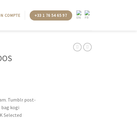
N COMPTE
+33 1 76 54 65 97
OOS
iam. Tumblr post-
e bag kogi
K Selected
S Selected Homme