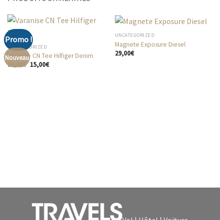
UNCATEGORIZED
Promo !
Magnete Exposure Diesel
UNCATEGORIZED
29,00
€
Varanise CN Tee Hilfiger Denim
Nouveau
Le
Le
29,00
€
15,00
€
prix
prix
initial
actuel
était :
est :
29,00€.
15,00€.